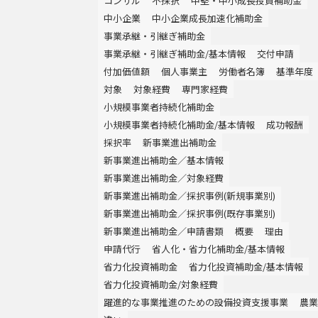
コンサル
不採択
中堅・中小成長投資補助金
中小企業
中小企業成長加速化補助金
事業承継・引継ぎ補助金
事業承継・引継ぎ補助金/基本情報
交付申請
付加価値額
個人事業主
労働者名簿
基準年度
対象
対象経費
専門家経費
小規模事業者持続化補助金
小規模事業者持続化補助金/基本情報
成功報酬
採択率
新事業進出補助金
新事業進出補助金／基本情報
新事業進出補助金／対象経費
新事業進出補助金／採択事例(新規事業別)
新事業進出補助金／採択事例(既存事業別)
新事業進出補助金／申請書類
概要
理由
申請代行
省人化・省力化補助金/基本情報
省力化投資補助金
省力化投資補助金/基本情報
省力化投資補助金/対象経費
躍進的な事業推進のための設備投資支援事業
農業