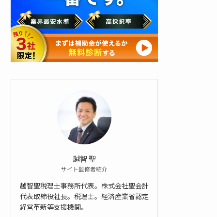
ン
ロ
ー
ド
す
る
越智 聖
サイト監修者紹介
越智聖税理士事務所代表。株式会社聖会計
代表取締役社長。税理士。経済産業省認定
経営革新等支援機関。