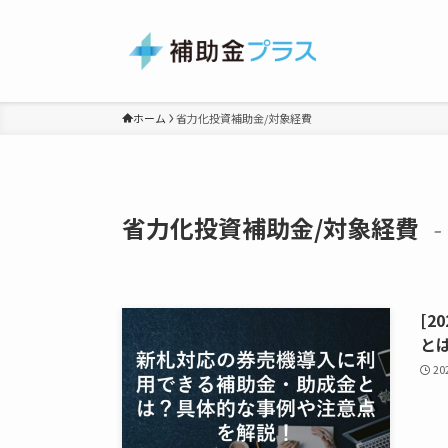
ホーム
省力化投資補助金/対象経費
省力化投資補助金/対象経費
– 
[2
と
2