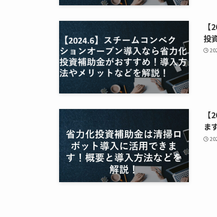
【
投
2
【
ま
2