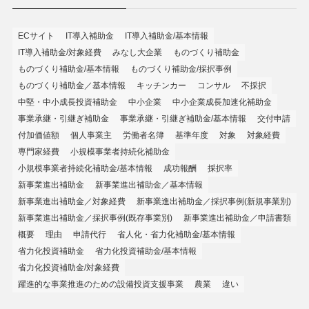
ECサイト
IT導入補助金
IT導入補助金/基本情報
IT導入補助金/対象経費
みなし大企業
ものづくり補助金
ものづくり補助金/基本情報
ものづくり補助金/採択事例
ものづくり補助金／基本情報
キッチンカー
コンサル
不採択
中堅・中小成長投資補助金
中小企業
中小企業成長加速化補助金
事業承継・引継ぎ補助金
事業承継・引継ぎ補助金/基本情報
交付申請
付加価値額
個人事業主
労働者名簿
基準年度
対象
対象経費
専門家経費
小規模事業者持続化補助金
小規模事業者持続化補助金/基本情報
成功報酬
採択率
新事業進出補助金
新事業進出補助金／基本情報
新事業進出補助金／対象経費
新事業進出補助金／採択事例(新規事業別)
新事業進出補助金／採択事例(既存事業別)
新事業進出補助金／申請書類
概要
理由
申請代行
省人化・省力化補助金/基本情報
省力化投資補助金
省力化投資補助金/基本情報
省力化投資補助金/対象経費
躍進的な事業推進のための設備投資支援事業
農業
違い