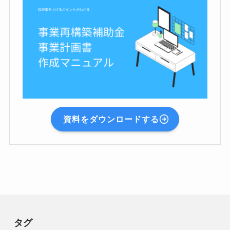
資料をダウンロードする
タグ