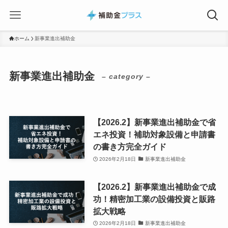
ホーム
新事業進出補助金
新事業進出補助金
– category –
【2026.2】新事業進出補助金で省
エネ投資！補助対象設備と申請書
の書き方完全ガイド
2026年2月18日
新事業進出補助金
【2026.2】新事業進出補助金で成
功！精密加工業の設備投資と販路
拡大戦略
2026年2月18日
新事業進出補助金