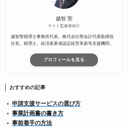
越智 聖
サイト監修者紹介
越智聖税理士事務所代表。株式会社聖会計代表取締役
社長。税理士。経済産業省認定経営革新等支援機関。
プロフィールを見る
おすすめの記事
申請支援サービスの選び方
事業計画書の書き方
事前着手の方法