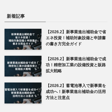
新着記事
【2026.2】新事業進出補助金で省
エネ投資！補助対象設備と申請書
の書き方完全ガイド
【2026.2】新事業進出補助金で成
功！精密加工業の設備投資と販路
拡大戦略
【2026.2】蓄電池導入で新事業を
成功へ！新事業進出補助金の活用
方法と注意点