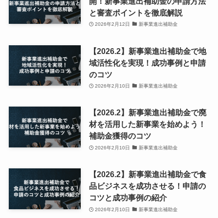
開！新事業進出補助金の申請方法
と審査ポイントを徹底解説
2026年2月12日
新事業進出補助金
【2026.2】新事業進出補助金で地
域活性化を実現！成功事例と申請
のコツ
2026年2月10日
新事業進出補助金
【2026.2】新事業進出補助金で廃
材を活用した新事業を始めよう！
補助金獲得のコツ
2026年2月10日
新事業進出補助金
【2026.2】新事業進出補助金で食
品ビジネスを成功させる！申請の
コツと成功事例の紹介
2026年2月10日
新事業進出補助金