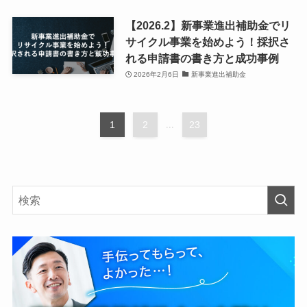
【2026.2】新事業進出補助金でリ
サイクル事業を始めよう！採択さ
れる申請書の書き方と成功事例
2026年2月6日
新事業進出補助金
1
2
...
23