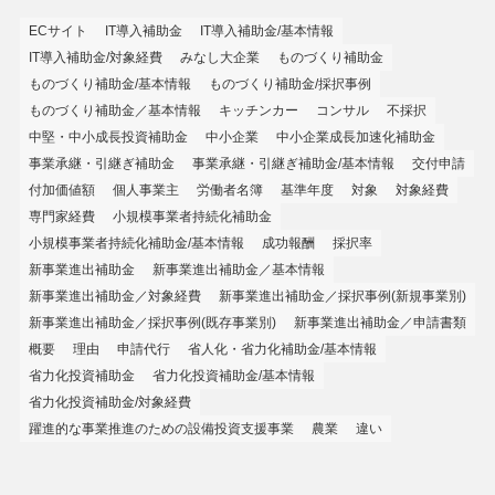
ECサイト
IT導入補助金
IT導入補助金/基本情報
IT導入補助金/対象経費
みなし大企業
ものづくり補助金
ものづくり補助金/基本情報
ものづくり補助金/採択事例
ものづくり補助金／基本情報
キッチンカー
コンサル
不採択
中堅・中小成長投資補助金
中小企業
中小企業成長加速化補助金
事業承継・引継ぎ補助金
事業承継・引継ぎ補助金/基本情報
交付申請
付加価値額
個人事業主
労働者名簿
基準年度
対象
対象経費
専門家経費
小規模事業者持続化補助金
小規模事業者持続化補助金/基本情報
成功報酬
採択率
新事業進出補助金
新事業進出補助金／基本情報
新事業進出補助金／対象経費
新事業進出補助金／採択事例(新規事業別)
新事業進出補助金／採択事例(既存事業別)
新事業進出補助金／申請書類
概要
理由
申請代行
省人化・省力化補助金/基本情報
省力化投資補助金
省力化投資補助金/基本情報
省力化投資補助金/対象経費
躍進的な事業推進のための設備投資支援事業
農業
違い