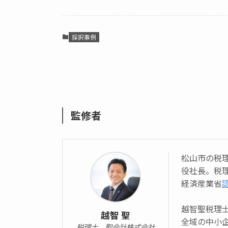
採択事例
監修者
松山市の税
役社長。税
経済産業省
越智聖税理
越智 聖
全域の中小
税理士 聖会計株式会社