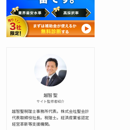
ン
ロ
ー
ド
す
る
越智 聖
サイト監修者紹介
越智聖税理士事務所代表。株式会社聖会計
代表取締役社長。税理士。経済産業省認定
経営革新等支援機関。