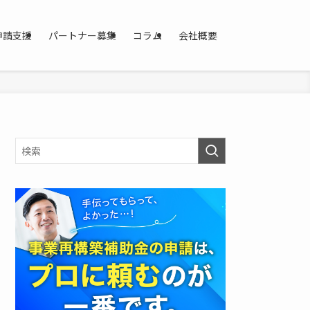
申請支援
パートナー募集
コラム
会社概要
資
料
を
ダ
ウ