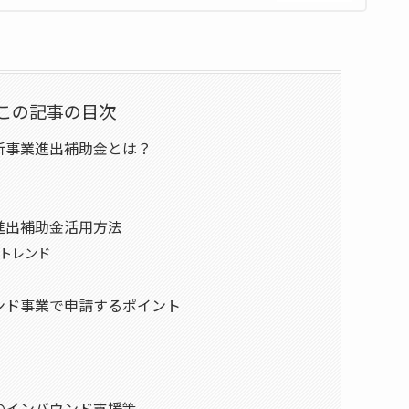
んのこと、お客様のお悩み事を解決する総合的なコンサルティング、緻密
ィングなどを得意としている。前職において関与先の上場支援、多くの業
策に従事し、12年の実務経験を経て独立開業。現在、職員６名の体制
にわたる業務に対応ができる。圧倒的な実績を持つ認定経営革新等支援
県内で事業再構築補助金の採択率が税理士、会計士、中小企業診断士な
支部所属。
この記事の目次
支援にも取り組み、新規事業立ち上げから財務体質改善、集客アドバイ
また、様々な業種に対応し、建設業、飲食業、不動産業、社会福祉法人、
新事業進出補助金とは？
どの珍しい業種にも対応している。仕事のほとんどがお客様や他士業の
80％が紹介で、それ以外は直接の依頼や、ネットでの集客である。税
、建設業許可など）は、提携している専門家の方に積極的に依頼し、お
いる。顧問先が黒字になるように、出来上がった試算表を基に徹底的に分
くの業種を取り扱っていて、周りの業界のヒアリング調査も実施。これに
進出補助金活用方法
れるなか、当事務所の顧問先の黒字率は6割を超える。
トレンド
ンド事業で申請するポイント
のインバウンド支援策