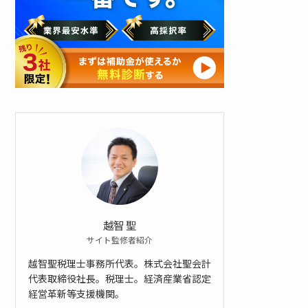
ン
ロ
ー
ド
す
る
越智 聖
サイト監修者紹介
越智聖税理士事務所代表。株式会社聖会計
代表取締役社長。税理士。経済産業省認定
経営革新等支援機関。