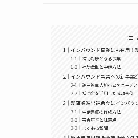
計事務所である。会計・税務はもちろ
な経営診断にもとづく経営コンサルテ
種の税務経営支援、相続税、事業承継対
でお客様を支援。
事業再構築補助金の書類確認など多岐
機関として多くの事業者を支援。愛媛
どの中で5位になる。四国税理士会松山
高齢化社会の要請である介護事業経営
スなど、さまざまなサービスを提供。
インバウンド事業にも有用！
酪農業、さらには漫画家、芸能関係な
先生からの紹介となっている。現状では
補助対象となる事業
理士業務以外の仕事（保険、法人設立
補助金額と申請方法
客様へのサポート体制の拡充を図って
析して改善すべき点を指摘。また、多
インバウンド事業への新事業
より、一般的には7割が赤字企業といわ
訪日外国人旅行者のニーズと
【他媒体での監修事例】
・
UPSIDERお役立ち記事
にて
記事監修
補助金を活用した成功事例
新事業進出補助金にインバウ
申請書類の作成方法
審査基準と注意点
よくある質問
新事業進出補助金補助金以外