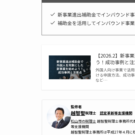
新事業進出補助金でインバウンド事
補助金を活用してインバウンド事業
【2026.2】
う！成功事例と注意
外国人向け事業で活用
ける申請方法、成功事
など…
監修者
越智聖
税理士
認定革新等支援機関
松山市の税理士
越智聖税理士事務所代
等支援機関
越智聖税理士事務所は平成27年４月に