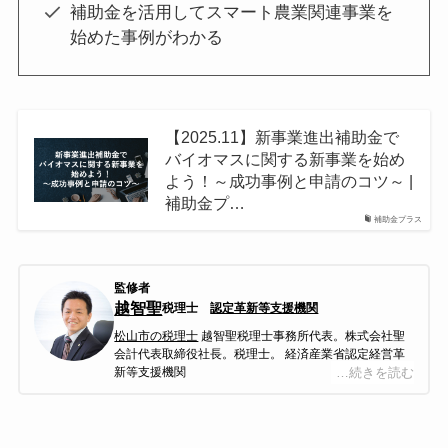
補助金を活用してスマート農業関連事業を
始めた事例がわかる
【2025.11】新事業進出補助金で
バイオマスに関する新事業を始め
よう！～成功事例と申請のコツ～ |
補助金プ…
補助金プラス
監修者
越智聖
税理士
認定革新等支援機関
松山市の税理士
越智聖税理士事務所代表。株式会社聖
会計代表取締役社長。税理士。 経済産業省認定経営革
新等支援機関
…続きを読む
越智聖税理士事務所は平成27年４月に松山で開業し
た、主に中四国全域の中小企業の皆様をご支援してい
る会計事務所である。会計・税務はもちろんのこと、
お客様のお悩み事を解決する総合的なコンサルティン