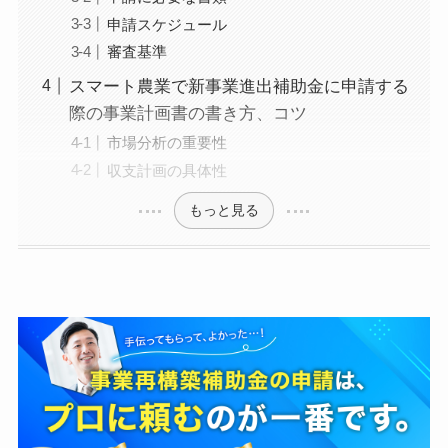
といわれるなか、当事務所の顧問先の黒字率は6割を超
申請スケジュール
える。
審査基準
【他媒体での監修事例】
・
UPSIDERお役立ち記事
にて
記事監修
スマート農業で新事業進出補助金に申請する
際の事業計画書の書き方、コツ
市場分析の重要性
収支計画の具体性
もっと見る