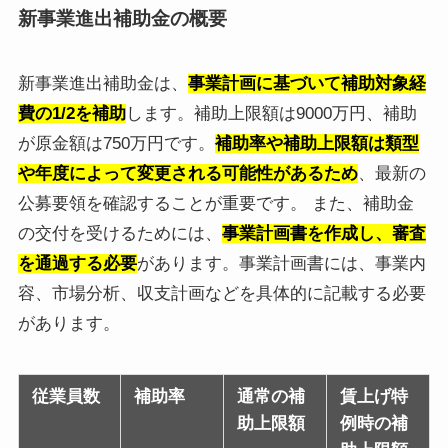
新事業進出補助金の概要
新事業進出補助金は、
事業計画に基づいて補助対象経
費の1/2を補助
します。補助上限額は9000万円、補助
が原金額は750万円です。
補助率や補助上限額は類型
や年度によって変更される可能性があるため
、最新の
公募要領を確認することが重要です。 また、補助金
の交付を受けるためには、
事業計画書を作成し、審査
を通過する必要
があります。事業計画書には、事業内
容、市場分析、収支計画などを具体的に記載する必要
があります。
従業員数
補助率
通常の補
賃上げ特
助上限額
例時の補