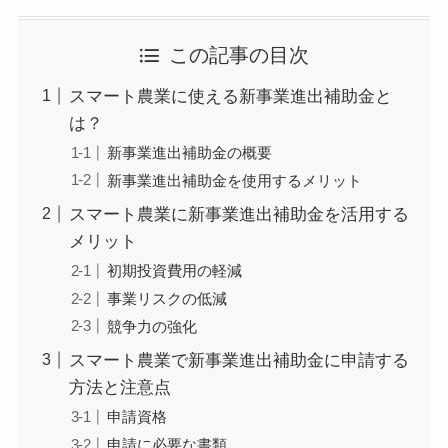
グ、緻密な経営診断にもとづく経営コンサルティング
などを得意としている。前職において関与先の上場支
援、多くの業種の税務経営支援、相続税、事業承継対
この記事の目次
策に従事し、12年の実務経験を経て独立開業。現在、
職員６名の体制でお客様を支援。
スマート農業に使える新事業進出補助金と
事業再構築補助金の書類確認など多岐にわたる業務に
は？
対応ができる。圧倒的な実績を持つ認定経営革新等支
援機関として多くの事業者を支援。愛媛県内で事業再
新事業進出補助金の概要
構築補助金の採択率が税理士、会計士、中小企業診断
士などの中で5位になる。四国税理士会松山支部所属。
新事業進出補助金を使用するメリット
高齢化社会の要請である介護事業経営支援にも取り組
み、新規事業立ち上げから財務体質改善、集客アドバ
スマート農業に新事業進出補助金を活用する
イスなど、さまざまなサービスを提供。また、様々な
メリット
業種に対応し、建設業、飲食業、不動産業、社会福祉
法人、酪農業、さらには漫画家、芸能関係などの珍し
初期投資費用の軽減
い業種にも対応している。仕事のほとんどがお客様や
事業リスクの低減
他士業の先生からの紹介となっている。現状では80％
が紹介で、それ以外は直接の依頼や、ネットでの集客
競争力の強化
である。税理士業務以外の仕事（保険、法人設立、建
設業許可など）は、提携している専門家の方に積極的
スマート農業で新事業進出補助金に申請する
に依頼し、お客様へのサポート体制の拡充を図ってい
方法と注意点
る。顧問先が黒字になるように、出来上がった試算表
を基に徹底的に分析して改善すべき点を指摘。また、
申請資格
多くの業種を取り扱っていて、周りの業界のヒアリン
申請に必要な書類
グ調査も実施。これにより、一般的には7割が赤字企業