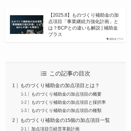
た、主に中四国全域の中小企業の皆様をご支援してい
る会計事務所である。会計・税務はもちろんのこと、
お客様のお悩み事を解決する総合的なコンサルティン
【2025.8】ものづくり補助金の加
グ、緻密な経営診断にもとづく経営コンサルティング
点項目「事業継続力強化計画」と
などを得意としている。前職において関与先の上場支
援、多くの業種の税務経営支援、相続税、事業承継対
は？BCPとの違いも解説 | 補助金
策に従事し、12年の実務経験を経て独立開業。現在、
プラス
職員６名の体制でお客様を支援。
補助金プラス
事業再構築補助金の書類確認など多岐にわたる業務に
対応ができる。圧倒的な実績を持つ認定経営革新等支
援機関として多くの事業者を支援。愛媛県内で事業再
構築補助金の採択率が税理士、会計士、中小企業診断
士などの中で5位になる。四国税理士会松山支部所属。
高齢化社会の要請である介護事業経営支援にも取り組
この記事の目次
み、新規事業立ち上げから財務体質改善、集客アドバ
イスなど、さまざまなサービスを提供。また、様々な
業種に対応し、建設業、飲食業、不動産業、社会福祉
ものづくり補助金の加点項目とは？
法人、酪農業、さらには漫画家、芸能関係などの珍し
ものづくり補助金の加点項目の概要
い業種にも対応している。仕事のほとんどがお客様や
他士業の先生からの紹介となっている。現状では80％
ものづくり補助金の加点項目と採択率
が紹介で、それ以外は直接の依頼や、ネットでの集客
ものづくり補助金の加点項目の種類
である。税理士業務以外の仕事（保険、法人設立、建
設業許可など）は、提携している専門家の方に積極的
ものづくり補助金の15個の加点項目一覧
に依頼し、お客様へのサポート体制の拡充を図ってい
る。顧問先が黒字になるように、出来上がった試算表
加点項目①経営革新計画