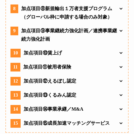
8
加点項目⑧新規輸出１万者支援プログラム
（グローバル枠に申請する場合のみ対象）
9
加点項目⑨事業継続力強化計画／連携事業継
続力強化計画
10
加点項目⑩賃上げ
11
加点項目⑪被用者保険
12
加点項目⑫えるぼし認定
13
加点項目⑬くるみん認定
14
加点項目⑭事業承継／M&A
15
加点項目⑮成長加速マッチングサービス