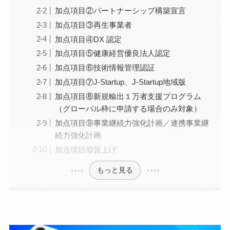
を基に徹底的に分析して改善すべき点を指摘。また、
加点項目②パートナーシップ構築宣言
多くの業種を取り扱っていて、周りの業界のヒアリン
グ調査も実施。これにより、一般的には7割が赤字企業
加点項目③再生事業者
といわれるなか、当事務所の顧問先の黒字率は6割を超
加点項目④DX 認定
える。
【他媒体での監修事例】
加点項目⑤健康経営優良法人認定
・
UPSIDERお役立ち記事
にて
記事監修
加点項目⑥技術情報管理認証
加点項目⑦J-Startup、J-Startup地域版
加点項目⑧新規輸出１万者支援プログラム
（グローバル枠に申請する場合のみ対象）
加点項目⑨事業継続力強化計画／連携事業継
続力強化計画
加点項目⑩賃上げ
もっと見る