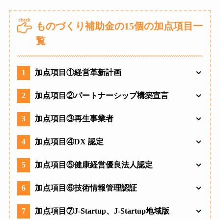
ものづくり補助金の15個の加点項目一
覧
1
加点項目①経営革新計画
2
加点項目②パートナーシップ構築宣言
3
加点項目③再生事業者
4
加点項目④DX 認定
5
加点項目⑤健康経営優良法人認定
6
加点項目⑥技術情報管理認証
7
加点項目⑦J-Startup、J-Startup地域版