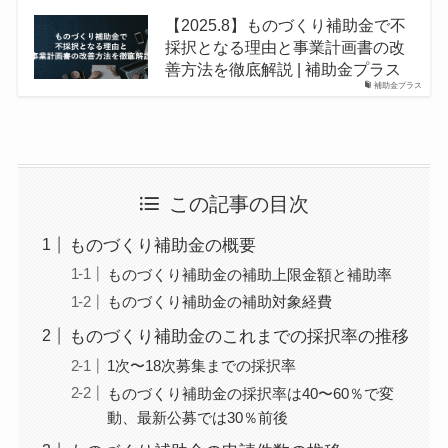
お客様のお悩み事を解決する総合的なコンサルティン
【2025.8】ものづくり補助金で不
グ、緻密な経営診断にもとづく経営コンサルティング
採択となる理由と事業計画書の改
などを得意としている。前職において関与先の上場支
援、多くの業種の税務経営支援、相続税、事業承継対
善方法を徹底解説 | 補助金プラス
策に従事し、12年の実務経験を経て独立開業。現在、
補助金プラス
職員６名の体制でお客様を支援。
事業再構築補助金の書類確認など多岐にわたる業務に
対応ができる。圧倒的な実績を持つ認定経営革新等支
援機関として多くの事業者を支援。愛媛県内で事業再
構築補助金の採択率が税理士、会計士、中小企業診断
士などの中で5位になる。四国税理士会松山支部所属。
この記事の目次
高齢化社会の要請である介護事業経営支援にも取り組
み、新規事業立ち上げから財務体質改善、集客アドバ
ものづくり補助金の概要
イスなど、さまざまなサービスを提供。また、様々な
業種に対応し、建設業、飲食業、不動産業、社会福祉
ものづくり補助金の補助上限金額と補助率
法人、酪農業、さらには漫画家、芸能関係などの珍し
ものづくり補助金の補助対象経費
い業種にも対応している。仕事のほとんどがお客様や
他士業の先生からの紹介となっている。現状では80％
ものづくり補助金のこれまでの採択率の推移
が紹介で、それ以外は直接の依頼や、ネットでの集客
である。税理士業務以外の仕事（保険、法人設立、建
1次〜18次募集までの採択率
設業許可など）は、提携している専門家の方に積極的
に依頼し、お客様へのサポート体制の拡充を図ってい
ものづくり補助金の採択率は40〜60％で変
る。顧問先が黒字になるように、出来上がった試算表
動、最新公募では30％前後
を基に徹底的に分析して改善すべき点を指摘。また、
多くの業種を取り扱っていて、周りの業界のヒアリン