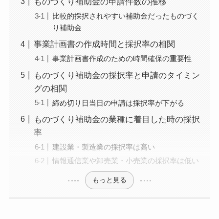
ものづくり補助金の申請件数の推移
グ調査も実施。これにより、一般的には7割が赤字企業
比較的採択されやすい補助金だったものづく
といわれるなか、当事務所の顧問先の黒字率は6割を超
える。
り補助金
【他媒体での監修事例】
・
UPSIDERお役立ち記事
にて
記事監修
事業計画書の作成時間と採択率の相関
事業計画書作成のための時間確保の重要性
ものづくり補助金の採択率と申請のタイミン
グの相関
締め切り日当日の申請は採択率が下がる
ものづくり補助金の業種に着目した時の採択
率
建設業・製造業の採択率は高い
情報通信業や卸売業・小売業の採択率は低い
もっと見る