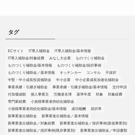
タグ
ECサイト
IT導入補助金
IT導入補助金/基本情報
IT導入補助金/対象経費
みなし大企業
ものづくり補助金
ものづくり補助金/基本情報
ものづくり補助金/採択事例
ものづくり補助金／基本情報
キッチンカー
コンサル
不採択
中堅・中小成長投資補助金
中小企業
中小企業成長加速化補助金
事業承継・引継ぎ補助金
事業承継・引継ぎ補助金/基本情報
交付申請
付加価値額
個人事業主
労働者名簿
基準年度
対象
対象経費
専門家経費
小規模事業者持続化補助金
小規模事業者持続化補助金/基本情報
成功報酬
採択率
新事業進出補助金
新事業進出補助金／基本情報
新事業進出補助金／対象経費
新事業進出補助金／採択事例(新規事業別)
新事業進出補助金／採択事例(既存事業別)
新事業進出補助金／申請書類