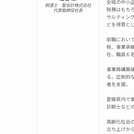
全域の中小
税理士 聖会計株式会社
税務はもち
代表取締役社長
サルティン
どを得意と
前職におい
税、事業承
在、職員６
事業再構築
る。圧倒的
者を支援。
愛媛県内で
診断士など
高齢化社会
立ち上げか