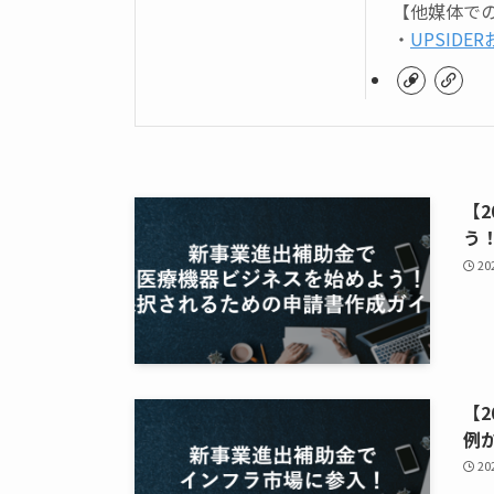
【他媒体で
・
UPSIDE
【
う
2
【
例
2