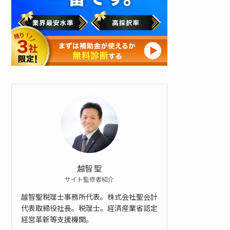
ン
ロ
ー
ド
す
る
越智 聖
サイト監修者紹介
越智聖税理士事務所代表。株式会社聖会計
代表取締役社長。税理士。経済産業省認定
経営革新等支援機関。