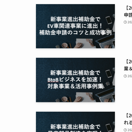
【2
申
2
【2
業
2
【
れ
2