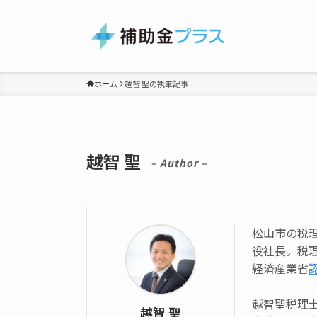
ホーム
越智 聖の執筆記事
越智 聖
– Author –
松山市の税
役社長。税
経済産業省
越智聖税理
越智 聖