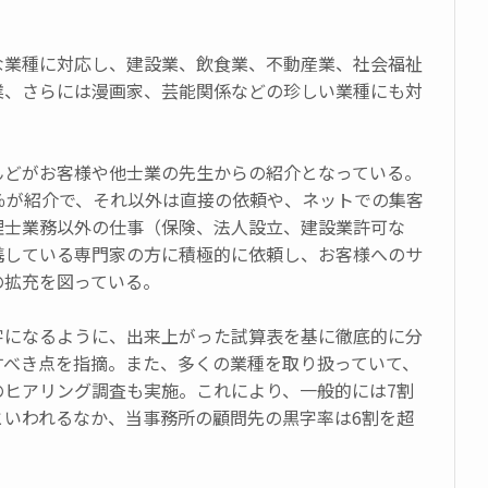
。
な業種に対応し、建設業、飲食業、不動産業、社会福祉
業、さらには漫画家、芸能関係などの珍しい業種にも対
。
んどがお客様や他士業の先生からの紹介となっている。
0％が紹介で、それ以外は直接の依頼や、ネットでの集客
理士業務以外の仕事（保険、法人設立、建設業許可な
携している専門家の方に積極的に依頼し、お客様へのサ
の拡充を図っている。
字になるように、出来上がった試算表を基に徹底的に分
すべき点を指摘。また、多くの業種を取り扱っていて、
のヒアリング調査も実施。これにより、一般的には7割
といわれるなか、当事務所の顧問先の黒字率は6割を超