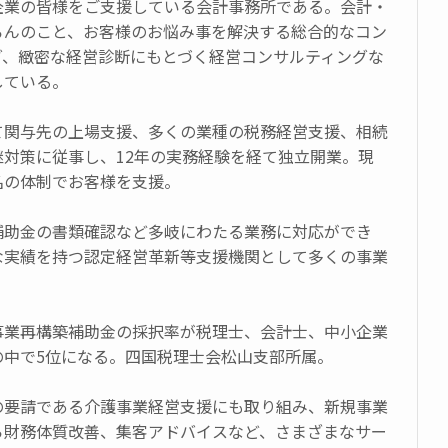
企業の皆様をご支援している会計事務所である。会計・
ろんのこと、お客様のお悩み事を解決する総合的なコン
グ、緻密な経営診断にもとづく経営コンサルティングな
している。
て関与先の上場支援、多くの業種の税務経営支援、相続
継対策に従事し、12年の実務経験を経て独立開業。現
名の体制でお客様を支援。
補助金の書類確認など多岐にわたる業務に対応ができ
な実績を持つ認定経営革新等支援機関として多くの事業
事業再構築補助金の採択率が税理士、会計士、中小企業
の中で5位になる。四国税理士会松山支部所属。
の要請である介護事業経営支援にも取り組み、新規事業
ら財務体質改善、集客アドバイスなど、さまざまなサー