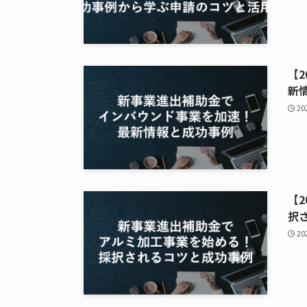
【
新
2
【
択
2