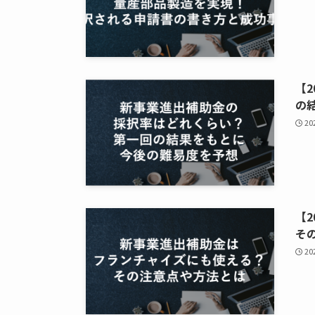
【
の
2
【
そ
2