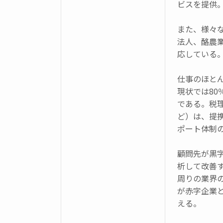
ビスを提供
また、様々
法人、酪農
応している
仕事のほと
現状では8
である。税
ど）は、提
ポート体制
顧問先が黒
析して改善
周りの業界
が赤字企業
える。