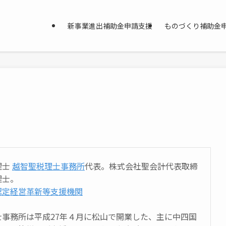
新事業進出補助金申請支援
ものづくり補助金
理士
越智聖税理士事務所
代表。株式会社聖会計代表取締
理士。
認定経営革新等支援機関
士事務所は平成27年４月に松山で開業した、主に中四国