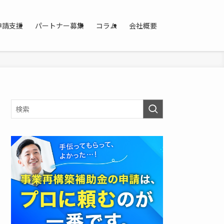
申請支援
パートナー募集
コラム
会社概要
資
料
を
ダ
ウ