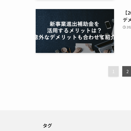
【
デ
2
1
2
タグ