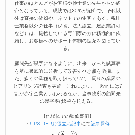
仕事のほとんどがお客様や他士業の先生からの紹
介となっている。現状では80％が紹介で、それ以
外は直接の依頼や、ネットでの集客である。税理
士業務以外の仕事（保険、法人設立、建設業許可
など）は、提携している専門家の方に積極的に依
頼し、お客様へのサポート体制の拡充を図ってい
る。
顧問先が黒字になるように、出来上がった試算表
を基に徹底的に分析して改善すべき点を指摘。ま
た、多くの業種を取り扱っていて、周りの業界の
ヒアリング調査も実施。これにより、一般的には7
割が赤字企業といわれるなか、当事務所の顧問先
の黒字率は6割を超える。
【他媒体での監修事例】
・
UPSIDERお役立ち記事
にて
記事監修