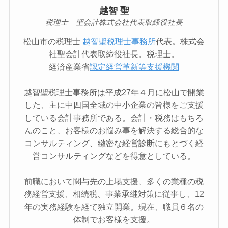
越智 聖
税理士 聖会計株式会社代表取締役社長
松山市の税理士
越智聖税理士事務所
代表。株式会
社聖会計代表取締役社長。税理士。
経済産業省
認定経営革新等支援機関
越智聖税理士事務所は平成27年４月に松山で開業
した、主に中四国全域の中小企業の皆様をご支援
している会計事務所である。会計・税務はもちろ
んのこと、お客様のお悩み事を解決する総合的な
コンサルティング、緻密な経営診断にもとづく経
営コンサルティングなどを得意としている。
前職において関与先の上場支援、多くの業種の税
務経営支援、相続税、事業承継対策に従事し、12
年の実務経験を経て独立開業。現在、職員６名の
体制でお客様を支援。