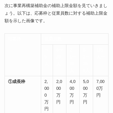
次に事業再構築補助金の補助上限金額を見ていきまし
ょう。以下は、応募枠と従業員数に対する補助上限金
額を示した画像です。
応募枠
従業員数
〜
6〜
2
5
101
5
20
1〜
1〜
人〜
人
人
50
10
人
0人
①成長枠
2,
2,0
4,0
5,0
7,00
00
00
00
00
0万
0
万
万
万
円
万
円
円
円
円