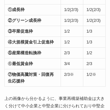
①成長枠
1/2(2/3)
1/2(2/3)
②グリーン成長枠
1/2(2/3)
1/2(2/3)
③卒業促進枠
1/2
1/3
④大規模賃金引上促進枠
1/2
1/3
⑤産業構造転換枠
2/3
1/2
⑥
最低賃金枠
3/4
2/3
⑦物価高騰対策・回復再
2/3※
1/2※
生応援枠
上の画像から分かるように、事業再構築補助金は大き
く分けて中小企業と中堅企業に分けられており中堅企