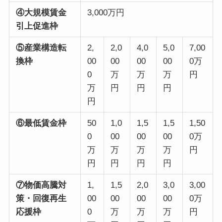
④大規模賃金
3,000万円
引上促進枠
⑤産業構造転
2,
2,0
4,0
5,0
7,00
換枠
00
00
00
00
0万
0
万
万
万
円
万
円
円
円
円
⑥最低賃金枠
50
1,0
1,5
1,5
1,50
0
00
00
00
0万
万
万
万
万
円
円
円
円
円
⑦物価高騰対
1,
1,5
2,0
3,0
3,00
策・回復再生
00
00
00
00
0万
応援枠
0
万
万
万
円