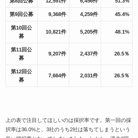
第8回公募
12,591件
6,456件
51.3%
第9回公募
9,368件
4,259件
45.4%
第10回公
10,821件
5,205件
48.1%
募
第11回公
9,207件
2,437件
26.5％
募
第12回公
7,664件
2,031件
26.5％
募
上の表で注目してほしいのは採択率です。第一回の採
択率は36.0%と、3社のうち2社は落ちてしまうという