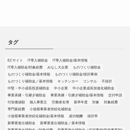
タグ
ECサイト
IT導入補助金
IT導入補助金/基本情報
IT導入補助金/対象経費
みなし大企業
ものづくり補助金
ものづくり補助金/基本情報
ものづくり補助金/採択事例
ものづくり補助金／基本情報
キッチンカー
コンサル
不採択
中堅・中小成長投資補助金
中小企業
中小企業成長加速化補助金
事業承継・引継ぎ補助金
事業承継・引継ぎ補助金/基本情報
交付申請
付加価値額
個人事業主
労働者名簿
基準年度
対象
対象経費
専門家経費
小規模事業者持続化補助金
小規模事業者持続化補助金/基本情報
成功報酬
採択率
新事業進出補助金
新事業進出補助金／基本情報
新事業進出補助金／対象経費
新事業進出補助金／採択事例(新規事業別)