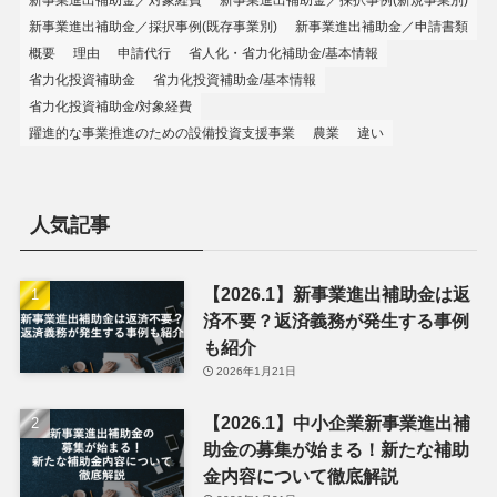
新事業進出補助金／採択事例(既存事業別)
新事業進出補助金／申請書類
概要
理由
申請代行
省人化・省力化補助金/基本情報
省力化投資補助金
省力化投資補助金/基本情報
省力化投資補助金/対象経費
躍進的な事業推進のための設備投資支援事業
農業
違い
人気記事
【2026.1】新事業進出補助金は返
済不要？返済義務が発生する事例
も紹介
2026年1月21日
【2026.1】中小企業新事業進出補
助金の募集が始まる！新たな補助
金内容について徹底解説