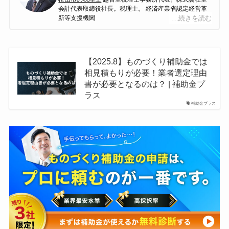
会計代表取締役社長。税理士。 経済産業省認定経営革
新等支援機関
…続きを読む
越智聖税理士事務所は平成27年４月に松山で開業し
た、主に中四国全域の中小企業の皆様をご支援してい
る会計事務所である。会計・税務はもちろんのこと、
お客様のお悩み事を解決する総合的なコンサルティン
【2025.8】ものづくり補助金では
グ、緻密な経営診断にもとづく経営コンサルティング
相見積もりが必要！業者選定理由
などを得意としている。前職において関与先の上場支
援、多くの業種の税務経営支援、相続税、事業承継対
書が必要となるのは？ | 補助金プ
策に従事し、12年の実務経験を経て独立開業。現在、
ラス
職員６名の体制でお客様を支援。
補助金プラス
事業再構築補助金の書類確認など多岐にわたる業務に
対応ができる。圧倒的な実績を持つ認定経営革新等支
援機関として多くの事業者を支援。愛媛県内で事業再
構築補助金の採択率が税理士、会計士、中小企業診断
士などの中で5位になる。四国税理士会松山支部所属。
高齢化社会の要請である介護事業経営支援にも取り組
み、新規事業立ち上げから財務体質改善、集客アドバ
イスなど、さまざまなサービスを提供。また、様々な
業種に対応し、建設業、飲食業、不動産業、社会福祉
法人、酪農業、さらには漫画家、芸能関係などの珍し
い業種にも対応している。仕事のほとんどがお客様や
他士業の先生からの紹介となっている。現状では80％
が紹介で、それ以外は直接の依頼や、ネットでの集客