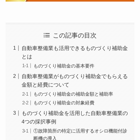
である。税理士業務以外の仕事（保険、法人設立、建
設業許可など）は、提携している専門家の方に積極的
に依頼し、お客様へのサポート体制の拡充を図ってい
る。顧問先が黒字になるように、出来上がった試算表
を基に徹底的に分析して改善すべき点を指摘。また、
多くの業種を取り扱っていて、周りの業界のヒアリン
この記事の目次
グ調査も実施。これにより、一般的には7割が赤字企業
といわれるなか、当事務所の顧問先の黒字率は6割を超
える。
自動車整備業も活用できるものづくり補助金
【他媒体での監修事例】
とは
・
UPSIDERお役立ち記事
にて
記事監修
ものづくり補助金の基本要件
自動車整備業がものづくり補助金でもらえる
金額と経費について
ものづくり補助金の補助金額と補助率
ものづくり補助金の対象経費
ものづくり補助金を活用した自動車整備業の
4つの採択事例
①故障箇所の特定に活用するオシロ機能付診
断機の導入