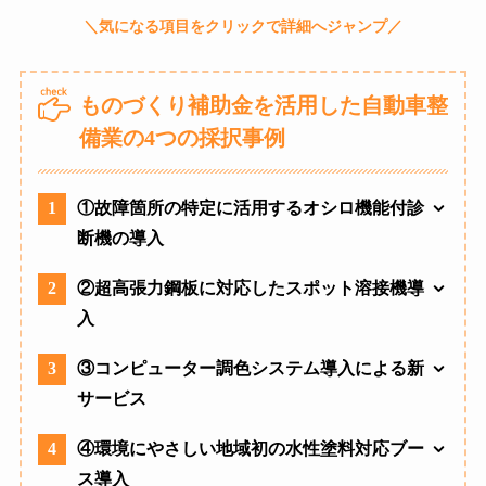
ものづくり補助金を活用した自動車整
備業の4つの採択事例
1
①故障箇所の特定に活用するオシロ機能付診
断機の導入
2
②超高張力鋼板に対応したスポット溶接機導
入
3
③コンピューター調色システム導入による新
サービス
4
④環境にやさしい地域初の水性塗料対応ブー
ス導入